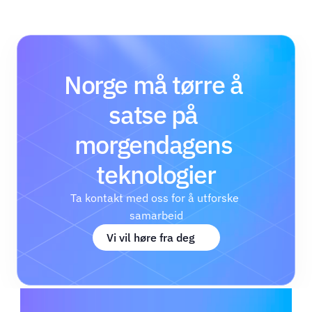
Norge må tørre å 
satse på 
morgendagens 
teknologier
Ta kontakt med oss for å utforske 
samarbeid
Vi vil høre fra deg