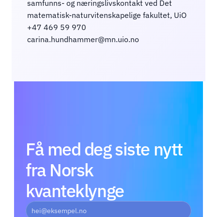
samfunns- og næringslivskontakt ved Det 
matematisk-naturvitenskapelige fakultet, UiO
+47 469 59 970
carina.hundhammer@mn.uio.no
Få med deg siste nytt 
fra Norsk 
kvanteklynge