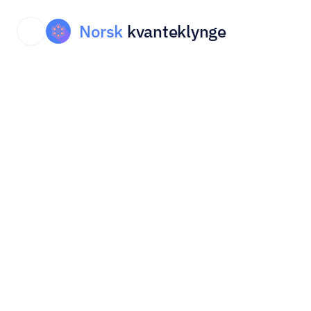
Norsk
kvanteklynge
Hvem er vi?
Om
Norsk
kvanteklynge
Norsk kvanteklynge skal være et forskningsdrevet 
nasjonalt nettverk, kompetansesenter og kontaktpunkt 
innen kvantevitenskap og -teknologi (KVT). Klyngen 
skal være en ressurs innenfor kvante og 
kvanterelaterte spørsmål for norske myndigheter, og 
skal samarbeide tett med offentlige aktører og 
næringslivet.